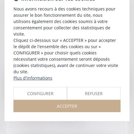
Nous avons recours à des cookies techniques pour
assurer le bon fonctionnement du site, nous
utilisons également des cookies soumis à votre
consentement pour collecter des statistiques de
Publié le :
30/03/2025
visite.
Justice et Nous - Droit du Travail
Cliquez ci-dessous sur « ACCEPTER » pour accepter
le dépôt de l'ensemble des cookies ou sur «
Lire la suite
CONFIGURER » pour choisir quels cookies
nécessitant votre consentement seront déposés
(cookies statistiques), avant de continuer votre visite
du site.
Plus d'informations
CONFIGURER
REFUSER
ACCEPTER
Publié le :
30/01/2025
Justice et Nous - Présentation
Lire la suite