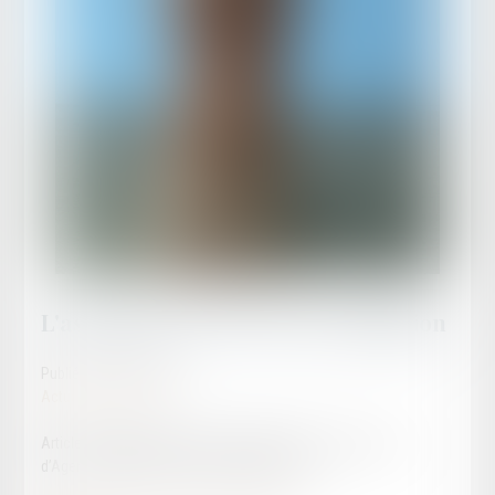
L'assistance de l'avocat en médiation
Publié le :
11/10/2025
Actualités publiques
Article rédigé par Maître David LLAMAS, Avocat au barreau
d’Agen, Spécialiste de la procédure d’appel