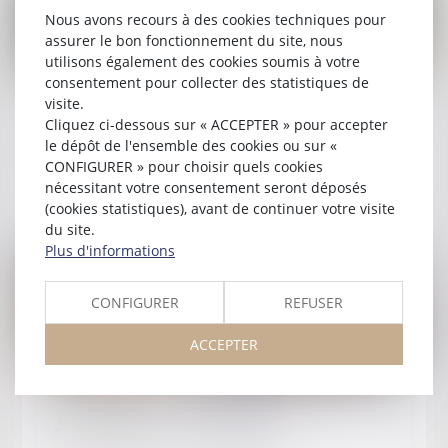
Nous avons recours à des cookies techniques pour
assurer le bon fonctionnement du site, nous
utilisons également des cookies soumis à votre
consentement pour collecter des statistiques de
Publié le :
10/10/2025
visite.
Cliquez ci-dessous sur « ACCEPTER » pour accepter
7ᵉ Semaine internationale de la Médiation - Du
le dépôt de l'ensemble des cookies ou sur «
10 au 18 octobre 2025
CONFIGURER » pour choisir quels cookies
nécessitant votre consentement seront déposés
Lire la suite
(cookies statistiques), avant de continuer votre visite
du site.
Plus d'informations
CONFIGURER
REFUSER
ACCEPTER
Publié le :
08/10/2025
Justice et Nous - La médiation