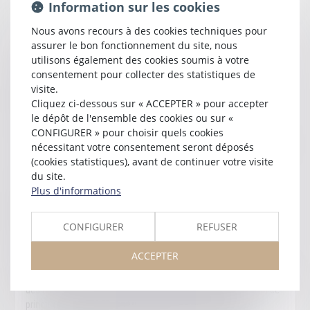
Information sur les cookies
Cour de cassation.
Nous avons recours à des cookies techniques pour
Le rôle des avocats ne se cantonne pas aux procédures
assurer le bon fonctionnement du site, nous
judiciaires.
utilisons également des cookies soumis à votre
consentement pour collecter des statistiques de
Ils peuvent assister leurs clients dans le cadre de modes
visite.
alternatifs au procès, de règlement des différends, comme
Cliquez ci-dessous sur « ACCEPTER » pour accepter
négocier des accords ou des transactions.
le dépôt de l'ensemble des cookies ou sur «
CONFIGURER » pour choisir quels cookies
Leur intervention n’est ainsi conditionnée ni à l’engagement d’un
nécessitant votre consentement seront déposés
procès, ni même à l’existence d’un différend.
(cookies statistiques), avant de continuer votre visite
du site.
Ils peuvent à titre habituel ou accessoire délivrer des
Plus d'informations
consultations juridiques ou rédiger tous actes sous seings
privés, relatifs à la vie personnelle comme à l 'activité
CONFIGURER
REFUSER
professionnelle de leurs clients.
ACCEPTER
Le client est libre du choix de son avocat, comme celui-ci
d’accepter ou non la mission qui lui est proposée (sous réserve
des cas où l’avocat est commis d’office). Il n’est pas dérogé à ce
principe de liberté lorsque le client a conclu un contrat