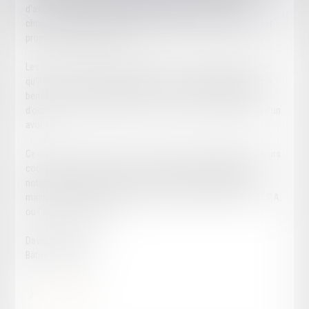
d’assurance de protection juridique. L’assuré peut librement
choisir son avocat sans être obligé d’opter pour celui qui lui est
proposé par son assureur.
Les personnes qui sont dépourvues d’avocat peuvent solliciter
qu’il leur en soit commis un d’office ; s’ils entendent solliciter le
bénéfice de l’aide juridictionnelle, c’est lors de leur demande
d’octroi de cette aide qu’ils peuvent demander la désignation d’un
avocat.
Ce site contient l’annuaire des avocats du barreau d’Agen et leurs
coordonnées, ainsi que des informations pratiques relatives
notamment à l’exercice de la profession, la déontologie, le
maniement des fonds pour le compte des clients par la C.A.R.P.A.
ou l’aide juridictionnelle.
David LLAMAS,
Bâtonnier de l'Ordre
En savoir plus