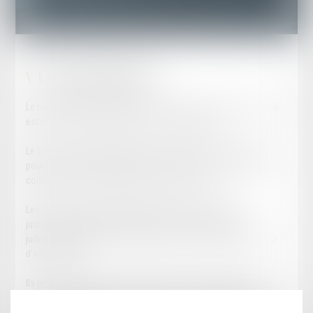
Le Mot du Bâtonnier
Le barreau d’Agen regroupe les avocats dont le cabinet principal
est établi dans le département du Lot-et-Garonne.
Le barreau est représenté par son bâtonnier, élu par ses pairs
pour deux ans, et administré par son conseil de l’ordre, organe
collégial de dix-huit avocats élus pour trois ans.
Les avocats du barreau d’Agen peuvent représenter les
justiciables (autrement dit postuler), devant les tribunaux
judiciaires d’Agen, d’Auch et de Cahors, ainsi que devant la cour
d’appel d’Agen.
Ils peuvent plaider sans limitation territoriale devant toutes les
juridictions et organismes juridictionnels ou disciplinaires, sous
réserve des règles relatives aux avocats au Conseil d'Etat et à la