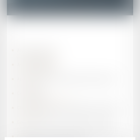
Annuaire de la justice
annuaires.justice.gouv.fr
Assemblée Nationale
assemblee-nationale.fr
Avocats de France | Conseil National des Barreaux | CNB
cnb.avocat.fr
Casier Judiciaire
casier-judiciaire.justice.gouv.fr
CIMA - Chambre Inter-régionale de Médiation et d'Arbitrage
cimamediation.fr
Commission nationale de l'informatique et des libertés
cnil.fr
Commission pour la restitution des biens et l'indemnisation