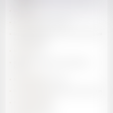
la-maison-des-s.com
Légifrance
legifrance.gouv.fr
Ministère de l’Agriculture et de la Pêche
agriculture.gouv.fr
Ministère de l’Economie et des Finances et de la Souveraineté
Industrielle et Numérique
economie.gouv.fr
Ministère de la Justice
justice.gouv.fr
Ministère du Travail, de la Santé, des Solidarités et des
Familles
travail-emploi.gouv.fr
Mission de recherche Droit et Justice
gip-recherche-justice.fr
Ordre des Avocats au Conseil d'Etat et à la Cour de Cassation
ordre-avocats-cassation.fr
Palais de Justice de PARIS
cours-appel.justice.fr