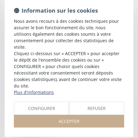
des victimes de spoliations antisémites
Information sur les cookies
civs.gouv.fr
Conseil d'État
Nous avons recours à des cookies techniques pour
conseil-etat.fr
assurer le bon fonctionnement du site, nous
Conseil Départemental de l'Accès au Droit de Lot-et-Garonne
utilisons également des cookies soumis à votre
cdad47.info
consentement pour collecter des statistiques de
Conseil Départemental de Lot-et-Garonne
visite.
lotetgaronne.fr
Cliquez ci-dessous sur « ACCEPTER » pour accepter
le dépôt de l'ensemble des cookies ou sur «
Cour de Cassation
CONFIGURER » pour choisir quels cookies
courdecassation.fr
nécessitant votre consentement seront déposés
Défenseur des Droits
(cookies statistiques), avant de continuer votre visite
defenseurdesdroits.fr
du site.
Défenseur des Enfants
Plus d'informations
defenseurdesenfants.fr
FR-CIDFF - Fédération Régionale des Centres d'Information sur
CONFIGURER
REFUSER
les Droits des Femmes et des Familles
nouvelleaquitaine-fr.cidff.info
ACCEPTER
InfoDroits
infodroits.org
La Maison des S