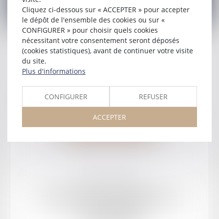
Cliquez ci-dessous sur « ACCEPTER » pour accepter
le dépôt de l'ensemble des cookies ou sur «
CONFIGURER » pour choisir quels cookies
nécessitant votre consentement seront déposés
(cookies statistiques), avant de continuer votre visite
Guide pratique des enchères
du site.
Plus d'informations
CONFIGURER
REFUSER
Aucun article trouvé
ACCEPTER
Voir toutes les actus
Mentions légales
Plan du site
ORDRE DES AVOCATS DU BARREAU D'AGEN
42 rue Montaigne, 47000 AGEN
Tél :
05 53 98 03 15