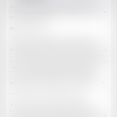
La souscription d'une assurance en responsabilité civile est
obligatoire. Elle représente une solide garantie pour les clients en
cas de faute professionnelle.
Quand intervient-elle ?
L'assurance de responsabilité civile professionnelle intervient
lorsqu'une juridiction (voire parfois à la suite d'un accord
amiable) a estimé que l'avocat a commis une faute ayant entraîné
pour le client, ou même un tiers, un préjudice. Le préjudice est le
plus souvent analysé comme la perte d’une chance : par exemple,
le non-respect d’un délai d’appel peut entrainer la perte d’une
chance de voir la décision de première instance infirmée ou
encore, en matière de rédaction d’actes, l’omission d’une
formalité peut avoir des conséquences sur la validité de celui-ci.
L'assurance pour les fonds confiés à un avocat
La loi du 31 décembre 1971 oblige également le barreau à
souscrire pour le compte de chacun de ses membres une
assurance qui garantit au client le remboursement des fonds qu'il