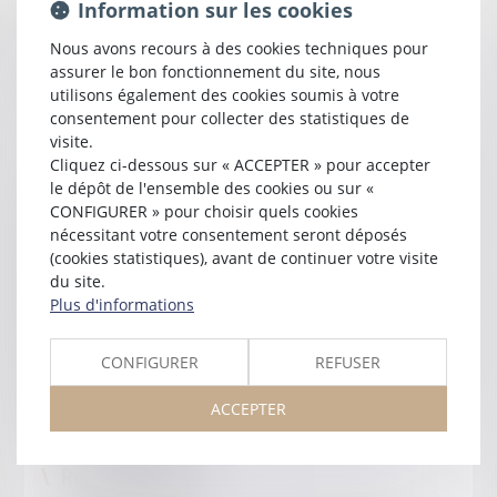
Information sur les cookies
l'ensemble des règles déontologiques) rappelle que
«la
méconnaissance d'un seul de ces principes, règles et
Nous avons recours à des cookies techniques pour
devoir, constitue (...) une faute pouvant entraîner une
assurer le bon fonctionnement du site, nous
sanction disciplinaire»
.
utilisons également des cookies soumis à votre
consentement pour collecter des statistiques de
Secret professionnel
visite.
Cliquez ci-dessous sur « ACCEPTER » pour accepter
C'est l'une des règles fondamentales de la profession. Il s'agit
le dépôt de l'ensemble des cookies ou sur «
d'un devoir pour tout avocat, qui en le respectant, garantit à tout
CONFIGURER » pour choisir quels cookies
citoyen l'absence d'ingérence des pouvoirs publics dans sa
nécessitant votre consentement seront déposés
défense et ce quoi qu'il ait pu faire. C'est une garantie majeure
(cookies statistiques), avant de continuer votre visite
dans un État de droit.
du site.
Une obligation dont la violation est sanctionnée
Plus d'informations
La violation du secret professionnel est un délit pénal (article 226-
13 et 226-14) et un manquement à la règle déontologique,
CONFIGURER
REFUSER
susceptible d'entraîner parallèlement à l'instance pénale, des
sanctions disciplinaires (avertissement, blâme, interdiction
ACCEPTER
temporaire et radiation).
Responsabilité