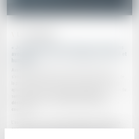
La déontologie
« Je jure, comme avocat, d'exercer mes fonctions
avec dignité, conscience, indépendance, probité et
humanité ».
Avant de pouvoir exercer, tout avocat doit prêter serment, il
s'engage solennellement à respecter les principes essentiels de
la profession d'avocat pour toute sa vie professionnelle. S'y
ajoutent également, sans toutefois être exprimés à l'occasion du
serment, les principes :
«d'honneur, de loyauté, de
désintéressement,de confraternité, de modération et de
courtoisie»
.
L'avocat doit aussi faire
«preuve à l'égard de ses clients de
compétence, de dévouement, de diligence et de prudence»
.
Le règlement intérieur de la profession d'avocat (qui regroupe