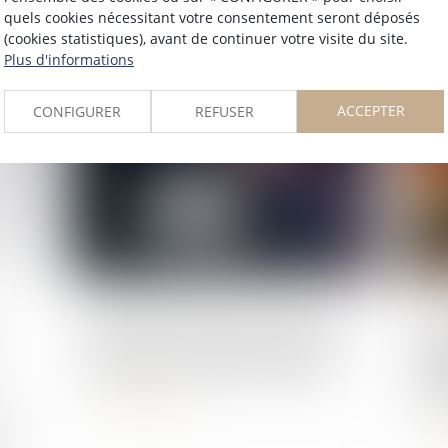
quels cookies nécessitant votre consentement seront déposés
Lire la suite
(cookies statistiques), avant de continuer votre visite du site.
Plus d'informations
ACCEPTER
CONFIGURER
REFUSER
Publié le :
24/11/2025
Publié 
Soutien du Conseil de l'Ordre à
Int
Monsieur Christophe GLEIZES
GO
Chr
Lire la suite
es
L