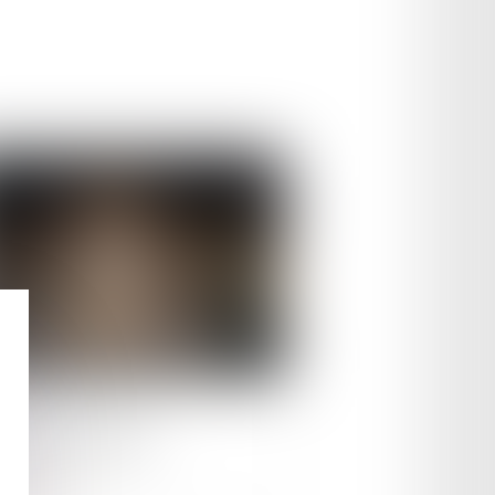
le :
02/12/2025
aces sur l'appel
ire la suite