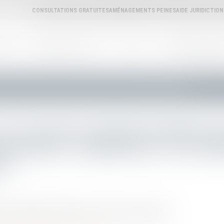
CONSULTATIONS GRATUITES
AMÉNAGEMENTS PEINES
AIDE JURIDICTIO
REAU
ANNUAIRE DES AVOCATS
L'AVOCAT
ANNONCES IMMOBILI
re pour les victimes de violences présentant « uniquement » des souffrances psychologiques
de l’expertise médicale judiciaire 
présentant « uniquement » des sou
es
Sylvia GOUDENEGE-CHAUVIN, avocate au Barreau d'Agen