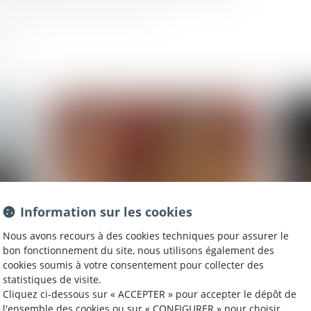
ciaire pour les victimes de violences
Information sur les cookies
Nous avons recours à des cookies techniques pour assurer le
bon fonctionnement du site, nous utilisons également des
Publié le :
18/12/2025
Publié 
cookies soumis à votre consentement pour collecter des
du
Justice et Nous - Le droit de la
Men
statistiques de visite.
famille
Cliquez ci-dessous sur « ACCEPTER » pour accepter le dépôt de
L
l'ensemble des cookies ou sur « CONFIGURER » pour choisir