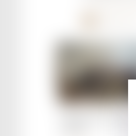
l’expertise médicale judi
Publié le :
24/01/2026
Autisme et droit - rencontre 
24.01.26