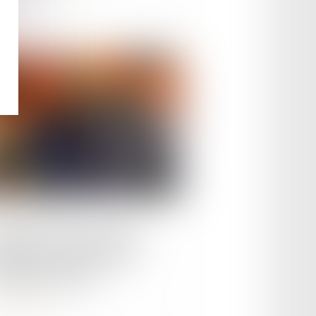
le :
13/10/2025
erview de madame Sylvie
DARD, mère de monsieur
istophe GLEIZES
ire la suite