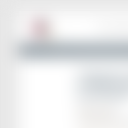
ACCUEIL
LE BAR
Actualités
L’importance de l’expertise médicale judiciai
L’importance 
de violences 
psychologiqu
Publié le :
28/11/2025
Actualités publiques
Article rédigé par Maître 