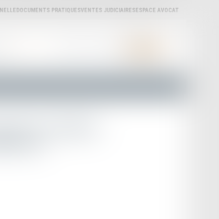
NNELLE
DOCUMENTS PRATIQUES
VENTES JUDICIAIRES
ESPACE AVOCAT
ÈRES
ACTUALITÉS
LA CARPA
LIENS UTILES
CONTACT
pour les victimes
ffrances