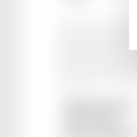
Lire la suite
Publié le :
28/11/2025
L’importance de l’expertise
médicale judiciaire pour les
victimes de violences
présentant « uniquement » d