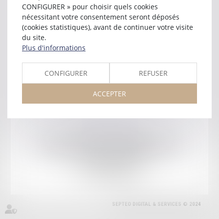
CONFIGURER » pour choisir quels cookies
nécessitant votre consentement seront déposés
(cookies statistiques), avant de continuer votre visite
du site.
Plus d'informations
CONFIGURER
REFUSER
ACCEPTER
Mentions légales
Plan du site
ORDRE DES AVOCATS DU BARREAU D'AGEN
42 rue Montaigne, 47000 AGEN
Tél :
05 53 98 03 15
Email :
ordre@barreau-agen.fr
SEPTEO DIGITAL & SERVICES © 2024