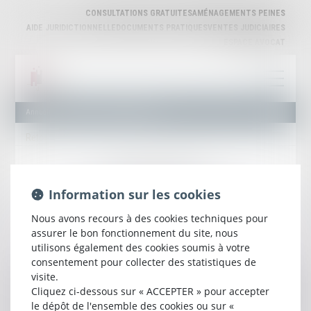
CONSULTATIONS GRATUITES
AMÉNAGEMENTS PEINES
AIDE JURIDICTIONNELLE
DOCUMENTS PRATIQUES
VENTES JUDICIAIRES
ESPACE AVOCAT
Annuaire des Avocats
Liste et Recherche
Retour
Mentions légales
Plan du site
Information sur les cookies
ORDRE DES AVOCATS DU BARREAU D'AGEN
42 rue Montaigne, 47000 AGEN
Nous avons recours à des cookies techniques pour
Tél :
05 53 98 03 15
assurer le bon fonctionnement du site, nous
Email :
ordre@barreau-agen.fr
utilisons également des cookies soumis à votre
consentement pour collecter des statistiques de
visite.
SEPTEO DIGITAL & SERVICES © 2024
Cliquez ci-dessous sur « ACCEPTER » pour accepter
le dépôt de l'ensemble des cookies ou sur «