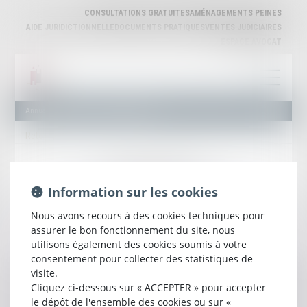
CONSULTATIONS GRATUITES
AMÉNAGEMENTS PEINES
AIDE JURIDICTIONNELLE
DOCUMENTS PRATIQUES
VENTES JUDICIAIRES
ESPACE AVOCAT
Annuaire des Avocats
Liste et Recherche
Retour
Mentions légales
Plan du site
Information sur les cookies
ORDRE DES AVOCATS DU BARREAU D'AGEN
42 rue Montaigne, 47000 AGEN
Nous avons recours à des cookies techniques pour
Tél :
05 53 98 03 15
assurer le bon fonctionnement du site, nous
Email :
ordre@barreau-agen.fr
utilisons également des cookies soumis à votre
consentement pour collecter des statistiques de
visite.
SEPTEO DIGITAL & SERVICES © 2024
Cliquez ci-dessous sur « ACCEPTER » pour accepter
le dépôt de l'ensemble des cookies ou sur «