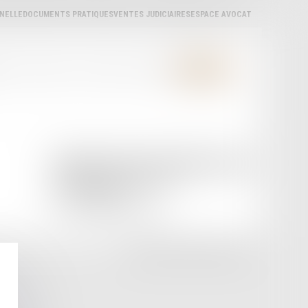
NNELLE
DOCUMENTS PRATIQUES
VENTES JUDICIAIRES
ESPACE AVOCAT
ÈRES
ACTUALITÉS
LA CARPA
LIENS UTILES
CONTACT
ORDRE DES AVOCATS DU BARREAU D'AGEN
42 rue Montaigne, 47000 AGEN
Tél :
05 53 98 03 15
Email :
ordre@barreau-agen.fr
SEPTEO DIGITAL & SERVICES © 2024