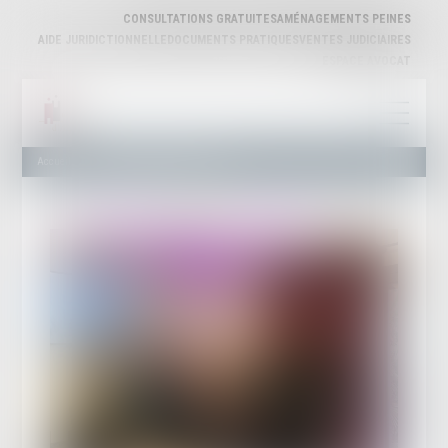
CONSULTATIONS GRATUITES
AMÉNAGEMENTS PEINES
AIDE JURIDICTIONNELLE
DOCUMENTS PRATIQUES
VENTES JUDICIAIRES
ESPACE AVOCAT
Accueil
Le barreau d'Agen invité de 47 FM