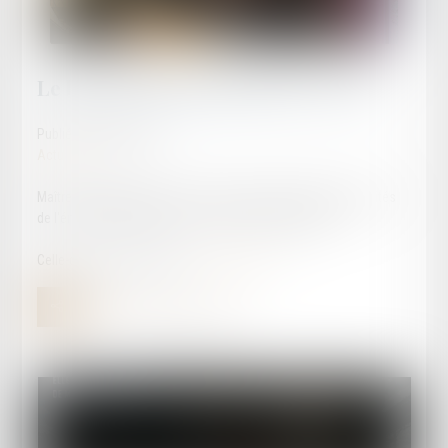
Le barreau d'Agen invité de 47 FM
Publié le :
08/02/2026
Actualités
Maître Cécile NAUSE et monsieur le bâtonnier étaient les invités
de l'émission "Bouge ton 47" sur les ondes de 47 FM.
Celle-ci peut être écoutée
en suivant ce lien
.