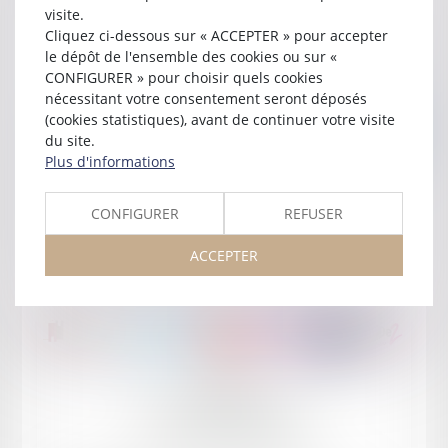
visite.
Cliquez ci-dessous sur « ACCEPTER » pour accepter
le dépôt de l'ensemble des cookies ou sur «
CONFIGURER » pour choisir quels cookies
nécessitant votre consentement seront déposés
(cookies statistiques), avant de continuer votre visite
du site.
Plus d'informations
Publié le :
05/05/2026
CONFIGURER
REFUSER
Journée des Fiscalistes
ACCEPTER
Lire la suite