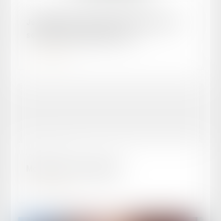
Publié le :
05/05/2026
Journalistes et avocats lot-et-garonnais en
soutien à Christophe GLEIZES
Lire la suite
Publié le :
29/04/2026
Motion - justice criminelle
Lire la suite