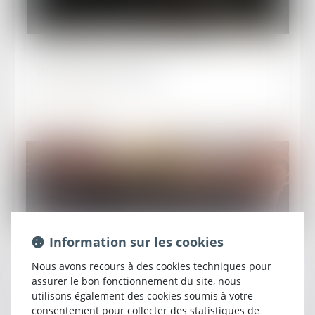
Publié le :
29/06/2026
Journée "Justice morte"
Lire la suite
Information sur les cookies
Publié le :
15/05/2026
Soutien au bâtonnier Chawki TABIB incarcéré
Nous avons recours à des cookies techniques pour
en Tunisie
assurer le bon fonctionnement du site, nous
utilisons également des cookies soumis à votre
Lire la suite
consentement pour collecter des statistiques de