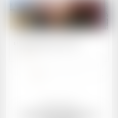
Publié le :
08/02/2026
Le barreau d'Agen invité de 47 FM
Lire la suite
<<
<
1
2
3
4
5
6
>
>>
Mentions légales
Plan du site
ORDRE DES AVOCATS DU BARREAU D'AGEN