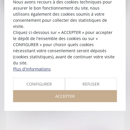
Nous avons recours à des cookies techniques pour
assurer le bon fonctionnement du site, nous
Publié le :
15/05/2026
utilisons également des cookies soumis à votre
consentement pour collecter des statistiques de
Soutien au bâtonnier Chawki TABIB incarcéré
visite.
en Tunisie
Cliquez ci-dessous sur « ACCEPTER » pour accepter
le dépôt de l'ensemble des cookies ou sur «
Lire la suite
CONFIGURER » pour choisir quels cookies
nécessitant votre consentement seront déposés
(cookies statistiques), avant de continuer votre visite
du site.
Plus d'informations
CONFIGURER
REFUSER
ACCEPTER
Publié le :
05/05/2026
Journée des Fiscalistes
Lire la suite