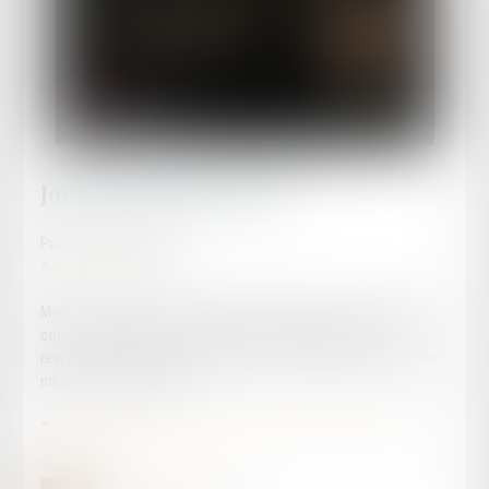
Journée "Justice morte"
Publié le :
29/06/2026
Actualités publiques
Motion du Conseil de l’Ordre du Barreau d’Agen du 26 juin 2026
concernant le projet de loi relatif à la justice criminelle et au
respect des victimes à l’ordre du jour des débats de l’Assemblée
nationale du 30 juin 2026.
Lire la motion du Conseil de l’Ordre du Barreau d’Agen du 26
juin 2026