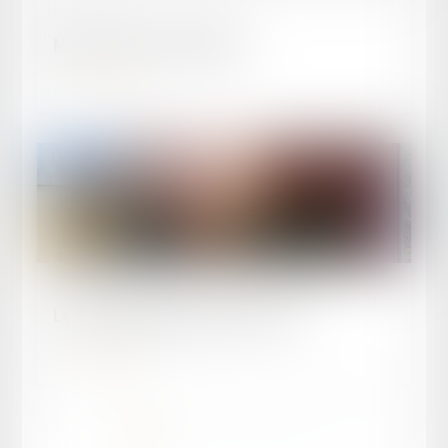
Publié le :
29/04/2026
Motion - justice criminelle
Lire la suite
Publié le :
08/02/2026
Le barreau d'Agen invité de 47 FM
Lire la suite
<<
<
1
2
3
4
5
6
>
>>