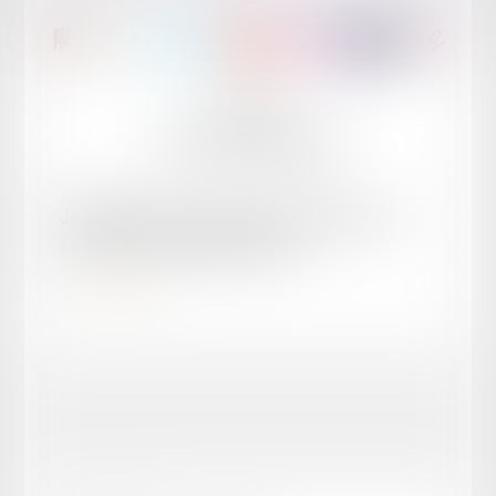
Publié le :
05/05/2026
Journalistes et avocats lot-et-garonnais en
soutien à Christophe GLEIZES
Lire la suite