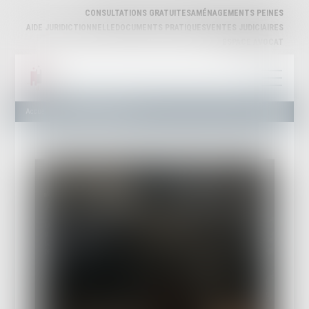
CONSULTATIONS GRATUITES
AMÉNAGEMENTS PEINES
AIDE JURIDICTIONNELLE
DOCUMENTS PRATIQUES
VENTES JUDICIAIRES
ESPACE AVOCAT
Accueil
Journée "Justice morte"