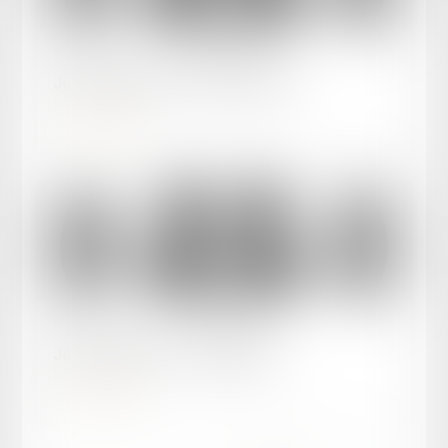
Publié le :
30/03/2025
Justice et Nous - Droit du Travail
Lire la suite
Publié le :
30/01/2025
Justice et Nous - Présentation
Lire la suite