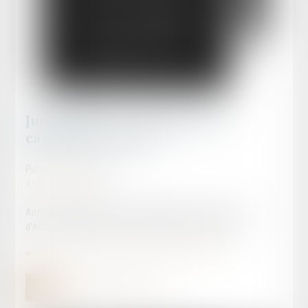
Jurisprudence - Régime de la
caducité de l’appel
Publié le :
21/05/2025
Actualités publiques
Article rédigé par Maître David LLAMAS, avocat au barreau
d'AGEN, spécialiste de la procédure d'appel 21.05.2025
Jurisprudence - Régime de la caducité de l’appel