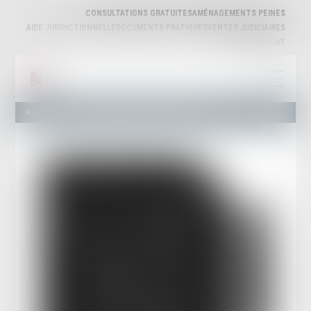
CONSULTATIONS GRATUITES
AMÉNAGEMENTS PEINES
AIDE JURIDICTIONNELLE
DOCUMENTS PRATIQUES
VENTES JUDICIAIRES
ESPACE AVOCAT
Accueil
Jurisprudence - Régime de la caducité de l’appel