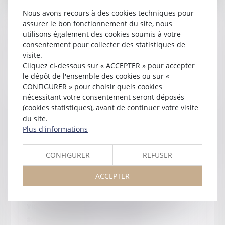
Nous avons recours à des cookies techniques pour
Publié le :
21/05/2025
assurer le bon fonctionnement du site, nous
Jurisprudence - Faut-il signifier le jugement
utilisons également des cookies soumis à votre
pour demander la radiation de l’appel ?
consentement pour collecter des statistiques de
visite.
Lire la suite
Cliquez ci-dessous sur « ACCEPTER » pour accepter
le dépôt de l'ensemble des cookies ou sur «
CONFIGURER » pour choisir quels cookies
nécessitant votre consentement seront déposés
(cookies statistiques), avant de continuer votre visite
du site.
Plus d'informations
CONFIGURER
REFUSER
Publié le :
06/05/2025
ACCEPTER
Recherche postdoctorale sur
l'accompagnement des femmes victimes de
violences conjugales : perspectives des
acteurs juridiques et territoriaux