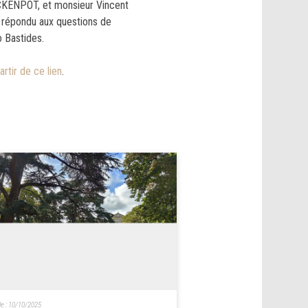
CKENPOT, et monsieur Vincent
 répondu aux questions de
 Bastides.
artir de ce lien
.
le :
10/10/2025