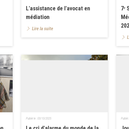
L'assistance de l'avocat en
7ᵉ 
médiation
Méd
20
Lire la suite
L
Publié le :
03/10/2025
Publié 
on
Le cri d'alarme du monde de la
Jou