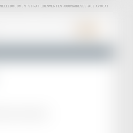
NNELLE
DOCUMENTS PRATIQUES
VENTES JUDICIAIRES
ESPACE AVOCAT
ÈRES
ACTUALITÉS
LA CARPA
LIENS UTILES
CONTACT
tonnier du Barreau d'Agen