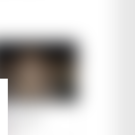
le :
02/12/2025
aces sur l'appel
ire la suite