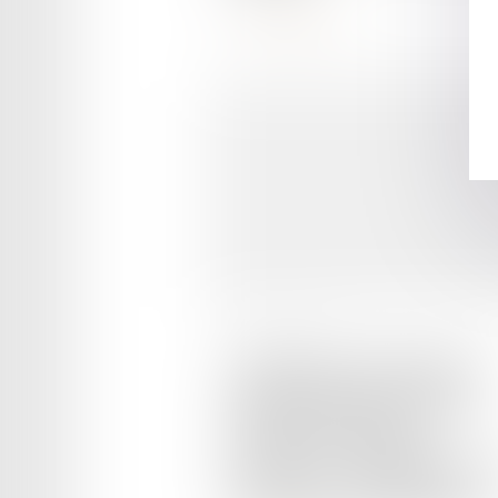
Lire la suite
Publié le :
28/11/2025
L’importance de l’expertise
médicale judiciaire pour les
victimes de violences
présentant « uniquement » d