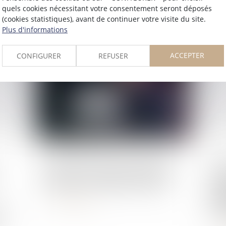
Lire la suite
quels cookies nécessitant votre consentement seront déposés
(cookies statistiques), avant de continuer votre visite du site.
Plus d'informations
ACCEPTER
CONFIGURER
REFUSER
Publié le :
24/11/2025
Publié 
Soutien du Conseil de l'Ordre à
Ces
Monsieur Christophe GLEIZES
(an
MAR
Lire la suite
es
de 