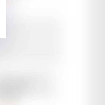
le :
19/11/2025
sion parts sociales SELARL
nonce de Maître
SOLLIER inscrit au Barreau
Périgueux)