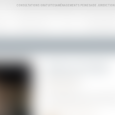
CONSULTATIONS GRATUITES
AMÉNAGEMENTS PEINES
AIDE JURIDICTIO
REAU
ANNUAIRE DES AVOCATS
L'AVOCAT
ANNONCES IMMOBILI
Menaces sur l'appel
Publié le :
02/12/2025
Actualités publiques
Article rédigé par Maître David LLAMAS, Bâ
Article - Menaces sur l'appel