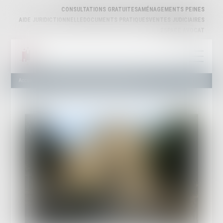
CONSULTATIONS GRATUITES
AMÉNAGEMENTS PEINES
AIDE JURIDICTIONNELLE
DOCUMENTS PRATIQUES
VENTES JUDICIAIRES
ESPACE AVOCAT
Accueil
Sur la qualité à solliciter la radiation d’un appel