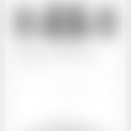
Publié le :
23/05/2025
Justice et Nous - Dommages coporels
Lire la suite
<<
<
1
2
3
4
5
6
>
>>
Mentions légales
Plan du site