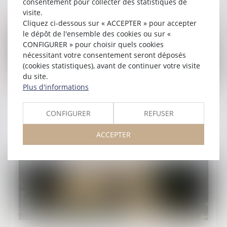
consentement pour collecter des statistiques de
visite.
Cliquez ci-dessous sur « ACCEPTER » pour accepter
le dépôt de l'ensemble des cookies ou sur «
CONFIGURER » pour choisir quels cookies
nécessitant votre consentement seront déposés
(cookies statistiques), avant de continuer votre visite
du site.
Plus d'informations
Publié le :
21/08/2025
Justice et Nous - Droit pénal
CONFIGURER
REFUSER
Lire la suite
ACCEPTER