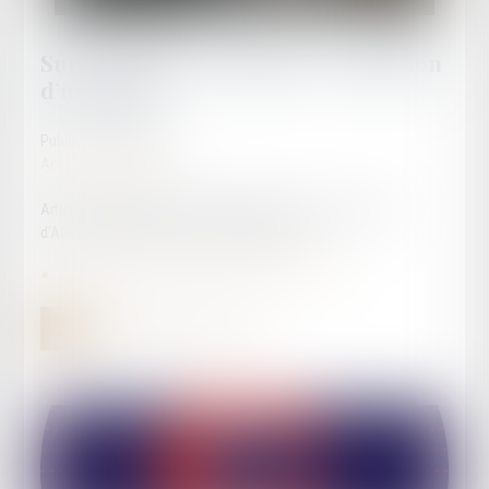
Sur la qualité à solliciter la radiation
d’un appel
Publié le :
24/06/2025
Actualités publiques
Article rédigé par Maître David LLAMAS, avocat au Barreau
d'AGEN, spécialiste de la procédure d'appel
Sur la qualité à solliciter la radiation d’un appel