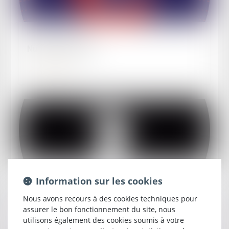
Publié le :
02/10/2025
Nuit du Droit 2025
Lire la suite
Publié le :
05/09/2025
Information sur les cookies
Dates de renvoi du pôle social - Audience du
Nous avons recours à des cookies techniques pour
1er septembre 2025 à 14 heures
assurer le bon fonctionnement du site, nous
utilisons également des cookies soumis à votre
Lire la suite