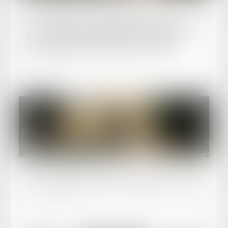
Publié le :
04/07/2025
Communiqué Cour d'Appel d'AGEN - Articles de
presse ayant pour objet la vente judiciaire
d'une ferme située à Mauzevin-sur-Gupie
Lire la suite
Publié le :
24/06/2025
Sur la qualité à solliciter la radiation d’un appel
Lire la suite