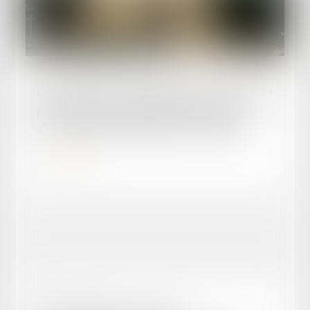
Publié le :
04/07/2025
Communiqué Cour d'Appel d'AGEN - Articles de
presse ayant pour objet la vente judiciaire
d'une ferme située à Mauzevin-sur-Gupie
Lire la suite
Publié le :
06/05/2025