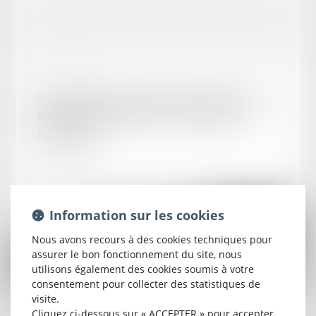
Publié le :
19/11/2025
Cession parts sociales SELARL (annonce de
Maître MARSOLLIER inscrit au Barreau de
Périgueux)
Lire la suite
Information sur les cookies
Nous avons recours à des cookies techniques pour
assurer le bon fonctionnement du site, nous
utilisons également des cookies soumis à votre
consentement pour collecter des statistiques de
visite.
Publié le :
03/10/2025
Cliquez ci-dessous sur « ACCEPTER » pour accepter