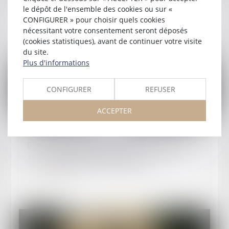
Le cri d'alarme du monde de la justice
le dépôt de l'ensemble des cookies ou sur «
CONFIGURER » pour choisir quels cookies
Lire la suite
nécessitant votre consentement seront déposés
(cookies statistiques), avant de continuer votre visite
du site.
Plus d'informations
CONFIGURER
REFUSER
ACCEPTER
Publié le :
05/09/2025
Dates de renvoi du pôle social - Audience du
1er septembre 2025 à 14 heures
Lire la suite