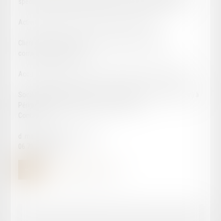
spécialiste en droit fiscal vend ses parts sociales de SELARL.
Activité dominante: droit fiscal, droit des sociétés.
Clientèle très majoritairement constituée de sociétés
commerciales et civiles.
Accompagnement possible pour la transmission de clientèle.
Société d'avocats (anciens conseils juridiques avant la fusion) à
Périgueux (24) de quatre associés à ce jour.
Contact:
d .marsollier@agorajuris.com
06.70.40.02.75.