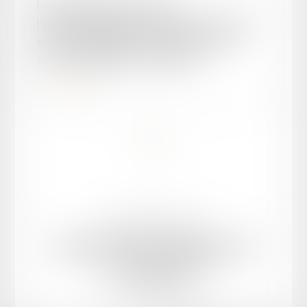
Recherche postdoctorale sur
l'accompagnement des femmes victimes de
violences conjugales : perspectives des
acteurs juridiques et territoriaux
Lire la suite
<<
<
1
>
>>
Mentions légales
Plan du site
ORDRE DES AVOCATS DU BARREAU D'AGEN
42 rue Montaigne, 47000 AGEN
Tél :
05 53 98 03 15
Email :
ordre@barreau-agen.fr