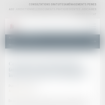
CONSULTATIONS GRATUITES
AMÉNAGEMENTS PEINES
AIDE JURIDICTIONNELLE
DOCUMENTS PRATIQUES
VENTES JUDICIAIRES
ESPACE AVOCAT
Accueil
Actualités privée
Cession parts sociales SELARL (annonce de Maître MARSOLLIER inscrit au Barreau de
Périgueux)
Cession parts sociales SELARL
(annonce de Maître MARSOLLIER
inscrit au Barreau de Périgueux)
Publié le :
19/11/2025
Actualités privée
En raison d'un départ à la retraite prévu courant 2026, avocat