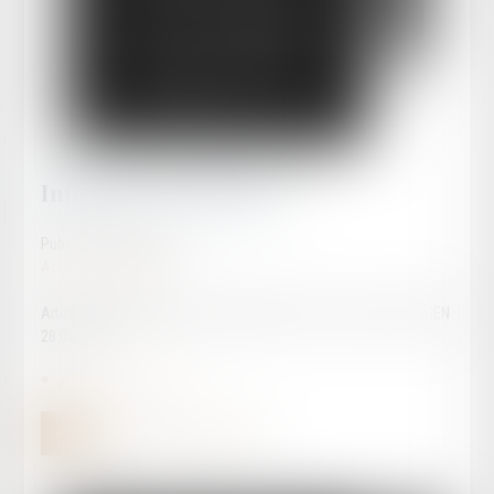
Infirmer ou réformer ?
Publié le :
28/02/2024
Actualités publiques
Article rédigé par Maître David LLAMAS, avocat au barreau d'AGEN
28.02.2024
Infirmer ou réformer ?