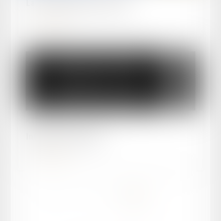
La nuit du droit porte conseil
Lire la suite
Publié le :
28/02/2024
Infirmer ou réformer ?
Lire la suite
<<
<
1
2
3
4
>
>>