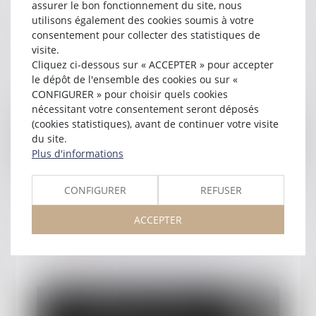
assurer le bon fonctionnement du site, nous
Publié le :
30/03/2025
utilisons également des cookies soumis à votre
Justice et Nous - Droit du Travail
consentement pour collecter des statistiques de
visite.
Lire la suite
Cliquez ci-dessous sur « ACCEPTER » pour accepter
le dépôt de l'ensemble des cookies ou sur «
CONFIGURER » pour choisir quels cookies
nécessitant votre consentement seront déposés
(cookies statistiques), avant de continuer votre visite
du site.
Plus d'informations
CONFIGURER
REFUSER
Publié le :
30/01/2025
Justice et Nous - Présentation
ACCEPTER
Lire la suite