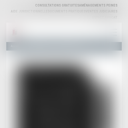
CONSULTATIONS GRATUITES
AMÉNAGEMENTS PEINES
AIDE JURIDICTIONNELLE
DOCUMENTS PRATIQUES
VENTES JUDICIAIRES
ESPACE AVOCAT
Accueil
Actualités publiques
Infirmer ou réformer ?