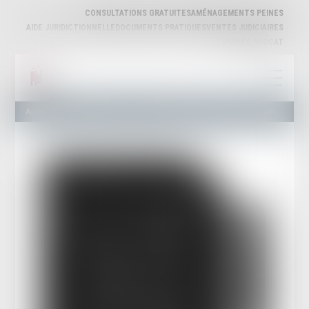
CONSULTATIONS GRATUITES
AMÉNAGEMENTS PEINES
AIDE JURIDICTIONNELLE
DOCUMENTS PRATIQUES
VENTES JUDICIAIRES
ESPACE AVOCAT
Accueil
Actualités publiques
Jurisprudence - Régime de la caducité de l’appel