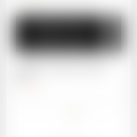
Publié le :
21/05/2025
Jurisprudence - Régime de la caducité de
l’appel
Lire la suite
<<
<
1
2
3
4
>
>>