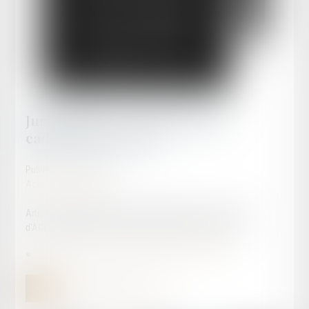
Jurisprudence - Régime de la
caducité de l’appel
Publié le :
21/05/2025
Actualités publiques
Article rédigé par Maître David LLAMAS, avocat au barreau
d'AGEN, spécialiste de la procédure d'appel 21.05.2025
Jurisprudence - Régime de la caducité de l’appel