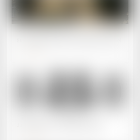
Publié le :
24/06/2025
Sur la qualité à solliciter la radiation d’un appel
Lire la suite
Publié le :
23/05/2025
Justice et Nous - Dommages coporels
Lire la suite