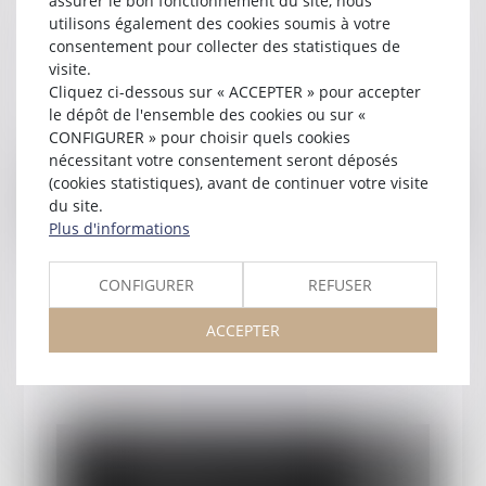
assurer le bon fonctionnement du site, nous
utilisons également des cookies soumis à votre
Justice et Nous - Droit du Travail
consentement pour collecter des statistiques de
Lire la suite
visite.
Cliquez ci-dessous sur « ACCEPTER » pour accepter
le dépôt de l'ensemble des cookies ou sur «
CONFIGURER » pour choisir quels cookies
nécessitant votre consentement seront déposés
(cookies statistiques), avant de continuer votre visite
du site.
Plus d'informations
CONFIGURER
REFUSER
Publié le :
30/01/2025
Justice et Nous - Présentation
ACCEPTER
Lire la suite