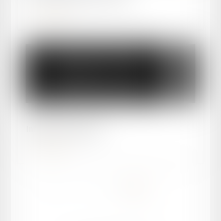
Lire la suite
Publié le :
28/02/2024
Infirmer ou réformer ?
Lire la suite
<<
<
1
2
3
4
>
>>