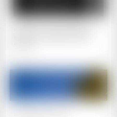
Publié le :
26/11/2024
Précision sur la forme de la déclaration de
saisine d’une cour d’appel sur renvoi de
cassation
Lire la suite
Publié le :
07/10/2024
La nuit du droit porte conseil