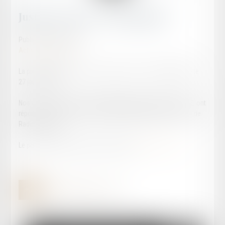
Justice et Nous - Présentation
Publié le :
30/01/2025
Actualités publiques
La première émission de « Justice et nous » a été enregistrée le
27 janvier 2025.
Nos confrères, Sandrine BICKART-MAGNES et Michel GONELLE, ont
répondu aux questions de monsieur Patrick FIGEAC, au micro de
Radio Bastides.
Le podcast de l’émission est accessible
à partir de ce lien
.