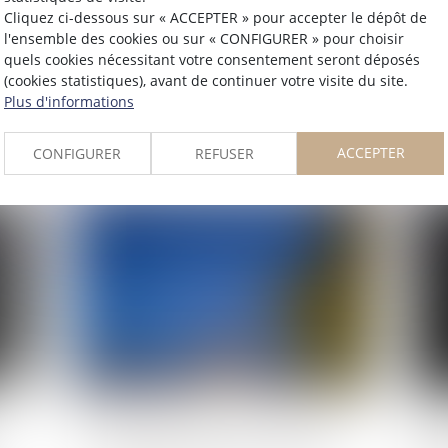
Cliquez ci-dessous sur « ACCEPTER » pour accepter le dépôt de
ier
Justice et Nous - Droit du
Jus
l'ensemble des cookies ou sur « CONFIGURER » pour choisir
quels cookies nécessitant votre consentement seront déposés
a
Travail
L
(cookies statistiques), avant de continuer votre visite du site.
Plus d'informations
Lire la suite
ACCEPTER
CONFIGURER
REFUSER
Publié le :
07/10/2024
Publié 