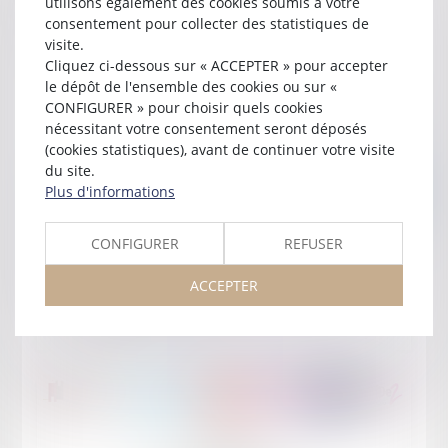
utilisons également des cookies soumis à votre
en Tunisie
consentement pour collecter des statistiques de
visite.
Lire la suite
Cliquez ci-dessous sur « ACCEPTER » pour accepter
le dépôt de l'ensemble des cookies ou sur «
CONFIGURER » pour choisir quels cookies
nécessitant votre consentement seront déposés
(cookies statistiques), avant de continuer votre visite
du site.
Plus d'informations
CONFIGURER
REFUSER
Publié le :
05/05/2026
Journée des Fiscalistes
ACCEPTER
Lire la suite