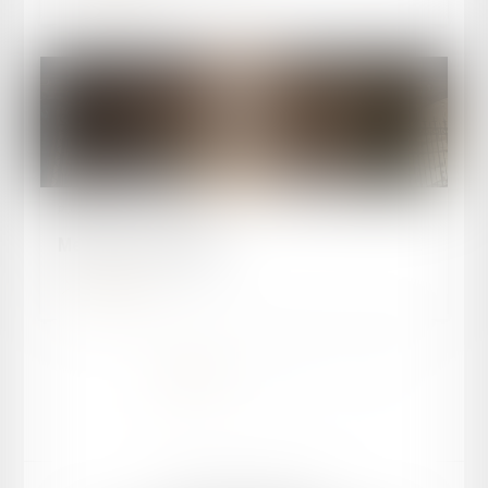
Publié le :
02/12/2025
Menaces sur l'appel
Lire la suite
<<
<
1
2
3
4
>
>>