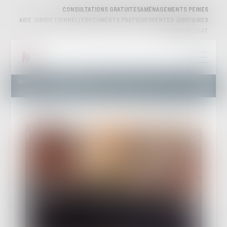
CONSULTATIONS GRATUITES
AMÉNAGEMENTS PEINES
AIDE JURIDICTIONNELLE
DOCUMENTS PRATIQUES
VENTES JUDICIAIRES
ESPACE AVOCAT
Accueil
Actualités publiques
Soutien au bâtonnier Chawki TABIB incarcéré en Tunisie