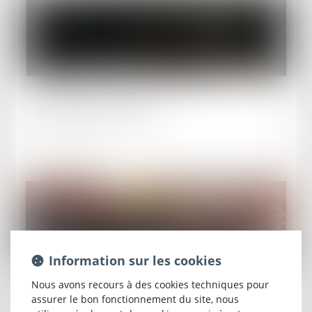
Publié le :
29/06/2026
Journée "Justice morte"
Lire la suite
Information sur les cookies
Publié le :
15/05/2026
Nous avons recours à des cookies techniques pour
assurer le bon fonctionnement du site, nous
Soutien au bâtonnier Chawki TABIB incarcéré