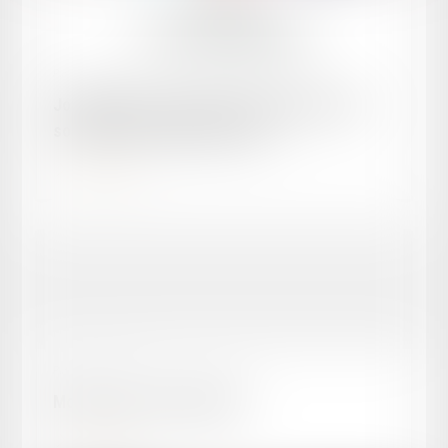
Publié le :
05/05/2026
Journalistes et avocats lot-et-garonnais en
soutien à Christophe GLEIZES
Lire la suite
Publié le :
29/04/2026
Motion - justice criminelle
Lire la suite