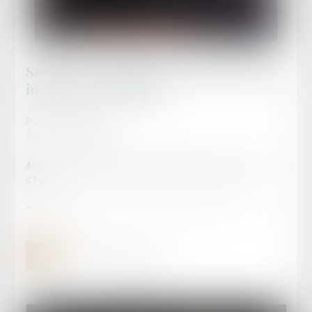
Soutien au bâtonnier Chawki TABIB
incarcéré en Tunisie
Publié le :
15/05/2026
Actualités publiques
Article rédigé par Maître David LLAMAS, Bâtonnier du Barreau
d'Agen
Article - Soutien au bâtonnier Chawki TABIB incarcéré en
Tunisie