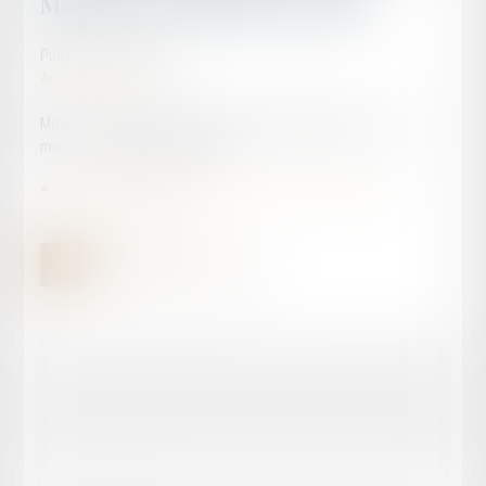
Monsieur Christophe GLEIZES
Publié le :
24/11/2025
Actualités publiques
Motion du conseil de l'ordre du Barreau d'AGEN en soutien à
monsieur Christophe GLEIZES
motion-barreau-agen-13.11.2025---soutien-a-monsieur-
christophe-gleizes.pdf