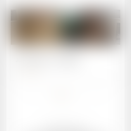
Publié le :
08/10/2025
Justice et Nous - La médiation
Lire la suite
<<
<
1
2
3
4
>
>>
Mentions légales
Plan du site