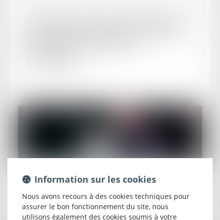
Publié le :
28/11/2025
L’importance de l’expertise médicale judiciaire
pour les victimes de violences présentant «
uniquement » des souffrances
psychologiques
Lire la suite
Publié le :
24/11/2025
Information sur les cookies
Soutien du Conseil de l'Ordre à Monsieur
Nous avons recours à des cookies techniques pour
Christophe GLEIZES
assurer le bon fonctionnement du site, nous
utilisons également des cookies soumis à votre