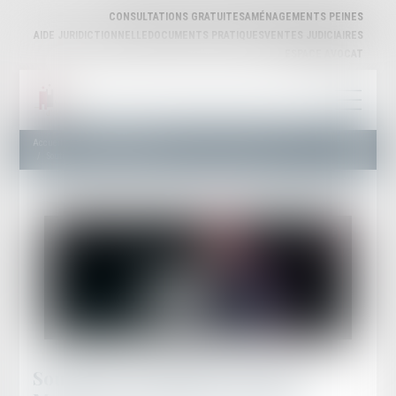
CONSULTATIONS GRATUITES
AMÉNAGEMENTS PEINES
AIDE JURIDICTIONNELLE
DOCUMENTS PRATIQUES
VENTES JUDICIAIRES
ESPACE AVOCAT
Accueil
Actualités publiques
Soutien du Conseil de l'Ordre à Monsieur Christophe GLEIZES
Soutien du Conseil de l'Ordre à