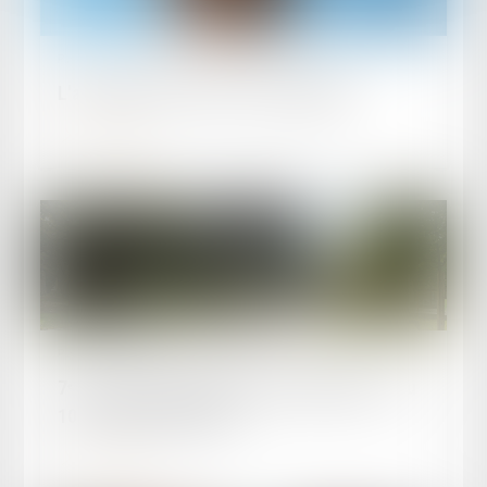
Publié le :
11/10/2025
L'assistance de l'avocat en médiation
Lire la suite
Publié le :
10/10/2025
7ᵉ Semaine internationale de la Médiation - Du
10 au 18 octobre 2025
Lire la suite