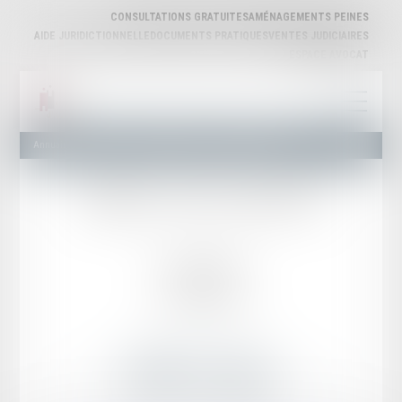
CONSULTATIONS GRATUITES
AMÉNAGEMENTS PEINES
AIDE JURIDICTIONNELLE
DOCUMENTS PRATIQUES
VENTES JUDICIAIRES
ESPACE AVOCAT
Annuaire des Avocats
Liste et Recherche
LEGI-GARONNE
Cabinet
:
LEGI-GARONNE
9 Rue Pontarique
47000 AGEN
Tél :
05 53 66 34 75
MEMBRES DU CABINET