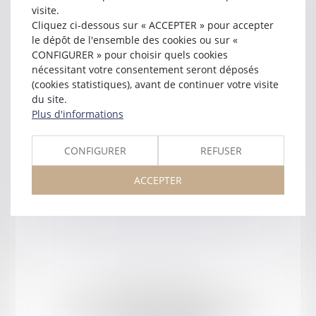
BELLANDI
visite.
Cliquez ci-dessous sur « ACCEPTER » pour accepter
près la cour d'appel d'
AGEN
le dépôt de l'ensemble des cookies ou sur «
CONFIGURER » pour choisir quels cookies
51 rue Albert-Camus
nécessitant votre consentement seront déposés
47000 AGEN
(cookies statistiques), avant de continuer votre visite
Tél :
05 53 77 70 40
du site.
avocat@cabinet-afbellandi.fr
Plus d'informations
CONFIGURER
REFUSER
ACCEPTER
Mentions légales
Plan du site
ORDRE DES AVOCATS DU BARREAU D'AGEN