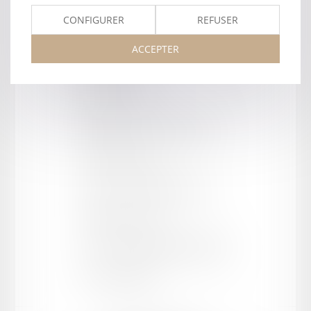
VEYSSIERE AVOCATS
CONFIGURER
REFUSER
Barreau de AGEN
ACCEPTER
Type
:
Cabinet
Forme juridique
:
SCP
Département
:
47 - Lot et Garonne
Cour d'appel
:
AGEN
Adresse
:
25 boulevard Saint Cyr
Complément
:
BP 201
CP / Ville
:
47300 VILLENEUVE-SUR-LOT
Tel :
05 53 49 80 80