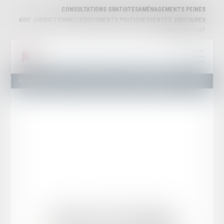
CONSULTATIONS GRATUITES
AMÉNAGEMENTS PEINES
AIDE JURIDICTIONNELLE
DOCUMENTS PRATIQUES
VENTES JUDICIAIRES
ESPACE AVOCAT
Annuaire des Avocats
Liste et Recherche
Maître Daniel VEYSSIERE
Daniel
VEYSSIERE