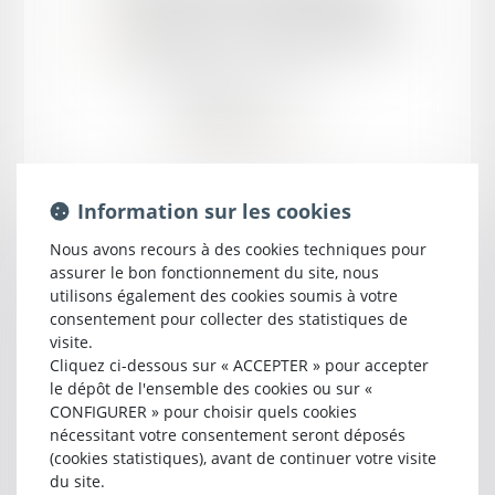
près la cour d'appel d'
AGEN
Ancien Bâtonnier
7 place de la République
47000 AGEN
Tél :
05 53 69 10 12
cmpartenaires@pm.me
Information sur les cookies
Nous avons recours à des cookies techniques pour
assurer le bon fonctionnement du site, nous
utilisons également des cookies soumis à votre
consentement pour collecter des statistiques de
visite.
Cliquez ci-dessous sur « ACCEPTER » pour accepter
le dépôt de l'ensemble des cookies ou sur «
CONFIGURER » pour choisir quels cookies
Spécialités
nécessitant votre consentement seront déposés
Droit de la famille, des personnes et de leur patrimoine
(cookies statistiques), avant de continuer votre visite
du site.
Droit pénal