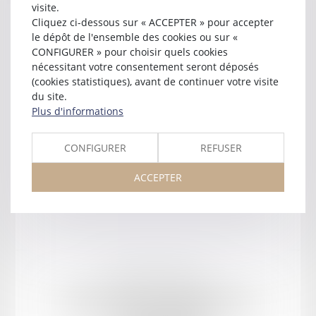
visite.
près la cour d'appel d'
AGEN
Cliquez ci-dessous sur « ACCEPTER » pour accepter
le dépôt de l'ensemble des cookies ou sur «
50 boulevard Carnot
CONFIGURER » pour choisir quels cookies
Résidence Victor Hugo
nécessitant votre consentement seront déposés
47000 AGEN
(cookies statistiques), avant de continuer votre visite
Tél :
05 53 99 67 12
du site.
egregoire@orange.fr
Plus d'informations
CONFIGURER
REFUSER
ACCEPTER
Mentions légales
Plan du site
ORDRE DES AVOCATS DU BARREAU D'AGEN