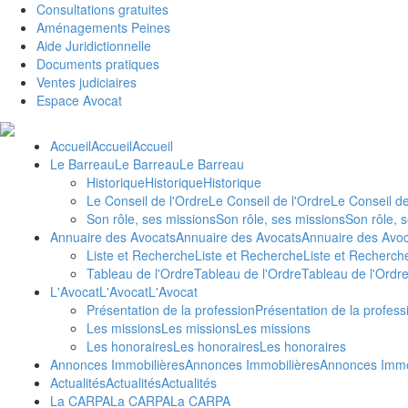
Consultations gratuites
Aménagements Peines
Aide Juridictionnelle
Documents pratiques
Ventes judiciaires
Espace Avocat
Accueil
Accueil
Accueil
Le Barreau
Le Barreau
Le Barreau
Historique
Historique
Historique
Le Conseil de l'Ordre
Le Conseil de l'Ordre
Le Conseil de
Son rôle, ses missions
Son rôle, ses missions
Son rôle, 
Annuaire des Avocats
Annuaire des Avocats
Annuaire des Avo
Liste et Recherche
Liste et Recherche
Liste et Recherch
Tableau de l'Ordre
Tableau de l'Ordre
Tableau de l'Ordr
L'Avocat
L'Avocat
L'Avocat
Présentation de la profession
Présentation de la profess
Les missions
Les missions
Les missions
Les honoraires
Les honoraires
Les honoraires
Annonces Immobilières
Annonces Immobilières
Annonces Immo
Actualités
Actualités
Actualités
La CARPA
La CARPA
La CARPA