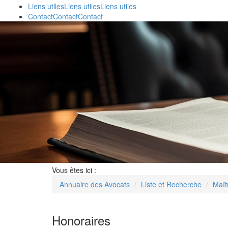
Liens utiles
Liens utiles
Liens utiles
Contact
Contact
Contact
Vous êtes ici :
Annuaire des Avocats
Liste et Recherche
Maî
Honoraires