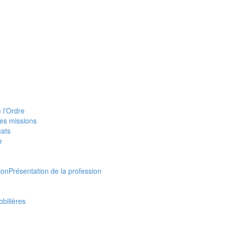
 l'Ordre
ses missions
cats
e
e
ion
Présentation de la profession
bilières