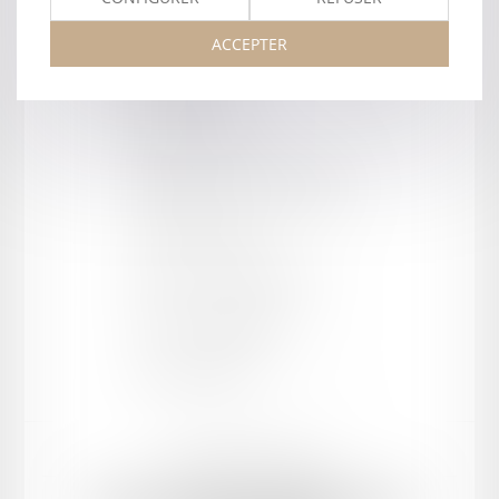
ACCEPTER
Barreau de AGEN
Type
:
Cabinet
Forme juridique
:
SCP
Département
:
47 - Lot et Garonne
Cour d'appel
:
AGEN
Adresse
:
5 rue René Cassin
CP / Ville
:
47000 AGEN
Tel :
05 53 47 42 30
Mentions légales
Plan du site