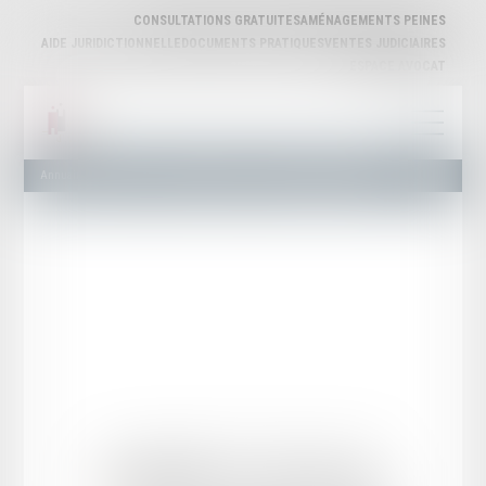
CONSULTATIONS GRATUITES
AMÉNAGEMENTS PEINES
AIDE JURIDICTIONNELLE
DOCUMENTS PRATIQUES
VENTES JUDICIAIRES
ESPACE AVOCAT
Annuaire des Avocats
Liste et Recherche
Maître Isabelle COULEAU
Isabelle
COULEAU