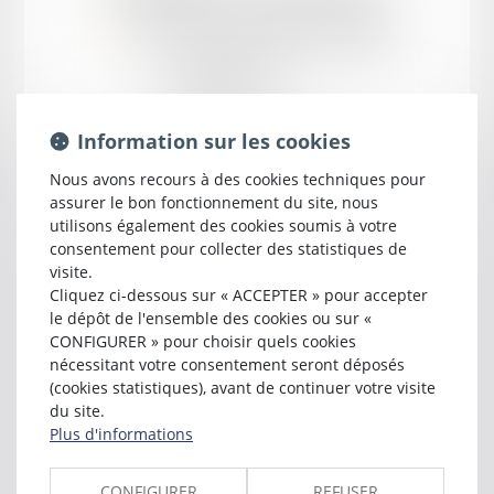
près la cour d'appel d'
AGEN
5 rue René Cassin
47000 AGEN
Tél :
05 53 47 42 30
isabelle.couleau@free.fr
Information sur les cookies
Nous avons recours à des cookies techniques pour
assurer le bon fonctionnement du site, nous
utilisons également des cookies soumis à votre
consentement pour collecter des statistiques de
visite.
Cliquez ci-dessous sur « ACCEPTER » pour accepter
le dépôt de l'ensemble des cookies ou sur «
CONFIGURER » pour choisir quels cookies
nécessitant votre consentement seront déposés
(cookies statistiques), avant de continuer votre visite
Cabinet
du site.
Plus d'informations
DERISBOURG - COULEAU
CONFIGURER
REFUSER