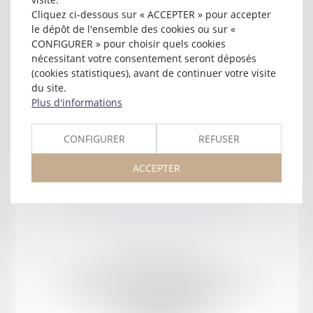
Cliquez ci-dessous sur « ACCEPTER » pour accepter
près la cour d'appel d'
AGEN
le dépôt de l'ensemble des cookies ou sur «
12 rue Frédéric Mistral
CONFIGURER » pour choisir quels cookies
47520 LE PASSAGE
nécessitant votre consentement seront déposés
Tél :
06 07 81 82 56
(cookies statistiques), avant de continuer votre visite
jc-disses@orange.fr
du site.
Plus d'informations
CONFIGURER
REFUSER
ACCEPTER
Mentions légales
Plan du site
ORDRE DES AVOCATS DU BARREAU D'AGEN
42 rue Montaigne, 47000 AGEN