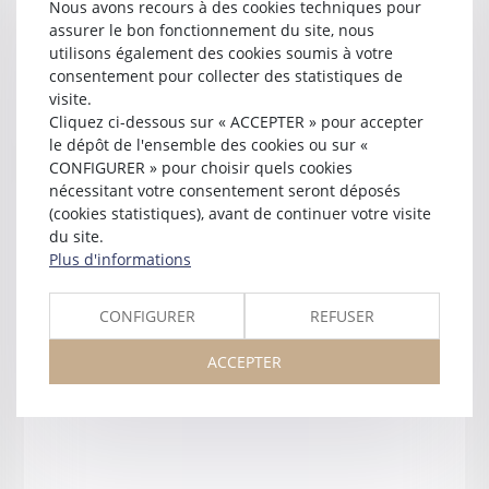
Nous avons recours à des cookies techniques pour
assurer le bon fonctionnement du site, nous
utilisons également des cookies soumis à votre
consentement pour collecter des statistiques de
visite.
Cliquez ci-dessous sur « ACCEPTER » pour accepter
le dépôt de l'ensemble des cookies ou sur «
Jean-Jacques
DULONG
CONFIGURER » pour choisir quels cookies
nécessitant votre consentement seront déposés
près la cour d'appel d'
AGEN
(cookies statistiques), avant de continuer votre visite
du site.
1 rue Séderie
Plus d'informations
Le Petit Nérac
47600 NERAC
Tél :
06 86 27 53 87
CONFIGURER
REFUSER
jjdulong@dulong.avocat.fr
ACCEPTER