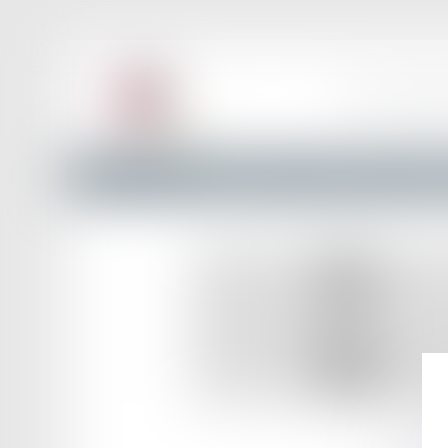
ACCUEIL
LE BAR
Annuaire des Avocats
Liste et Recherche
Maître Jes