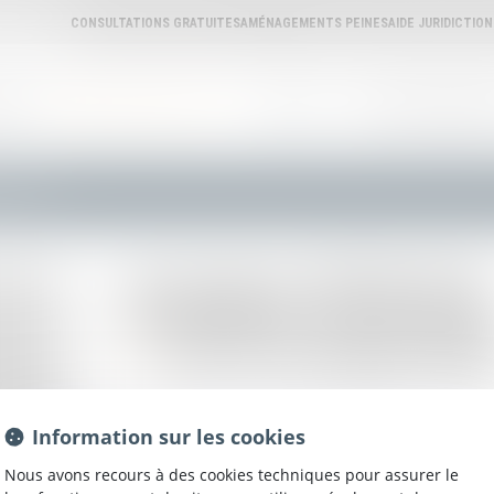
CONSULTATIONS GRATUITES
AMÉNAGEMENTS PEINES
AIDE JURIDICTIO
REAU
ANNUAIRE DES AVOCATS
L'AVOCAT
ANNONCES IMMOBILI
sica TOUGE
Jessica
TOUGE
près la cour d'appel d'
AGE
Information sur les cookies
Nous avons recours à des cookies techniques pour assurer le
111 Boulevard Carnot