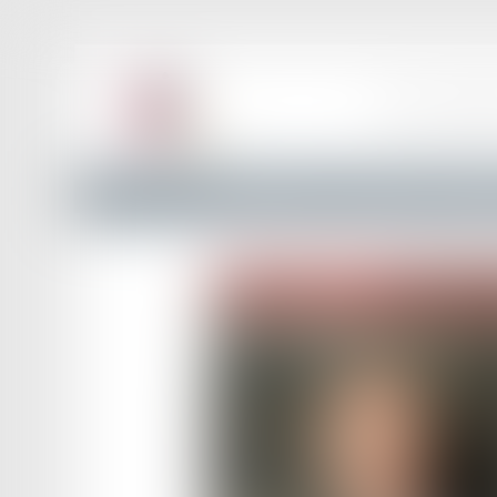
ACCUEIL
LE BAR
Annuaire des Avocats
Liste et Recherche
Maître Job