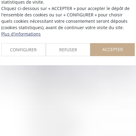
statistiques de visite.
Cliquez ci-dessous sur « ACCEPTER » pour accepter le dépôt de
Cabinet
l'ensemble des cookies ou sur « CONFIGURER » pour choisir
quels cookies nécessitant votre consentement seront déposés
(cookies statistiques), avant de continuer votre visite du site.
LEX ALLIANC
Plus d'informations
ACCEPTER
CONFIGURER
REFUSER
Barreau de AGEN
Type
:
Cabinet
Forme juridique
:
SELARL
Département
:
47 - Lot et Garonne
Cour d'appel
:
AGEN
Adresse
:
9 rue Pontarique
CP / Ville
:
47000 AGEN