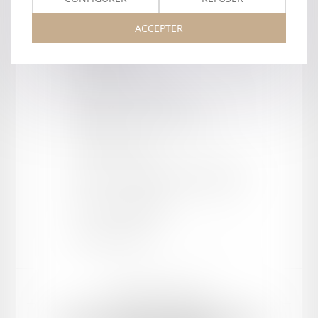
ACCEPTER
Barreau de AGEN
Type
:
Cabinet
Forme juridique
:
SELARL
Département
:
47 - Lot et Garonne
Cour d'appel
:
AGEN
Adresse
:
37 boulevard du Président Carnot
CP / Ville
:
47000 AGEN
Tel :
05 53 77 65 60
Mentions légales
Plan du site