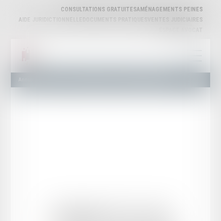
CONSULTATIONS GRATUITES
AMÉNAGEMENTS PEINES
AIDE JURIDICTIONNELLE
DOCUMENTS PRATIQUES
VENTES JUDICIAIRES
ESPACE AVOCAT
Annuaire des Avocats
Liste et Recherche
Maître Nathalie DUGAST
Nathalie
DUGAST