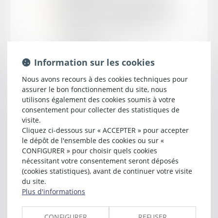
près la cour d'appel d'
AGEN
37 boulevard du Président Carnot
47000 AGEN
Tél :
05 53 77 65 60
nathalie.dugast@dugastavocat.com
Information sur les cookies
Nous avons recours à des cookies techniques pour
assurer le bon fonctionnement du site, nous
utilisons également des cookies soumis à votre
consentement pour collecter des statistiques de
visite.
Cliquez ci-dessous sur « ACCEPTER » pour accepter
le dépôt de l'ensemble des cookies ou sur «
CONFIGURER » pour choisir quels cookies
nécessitant votre consentement seront déposés
(cookies statistiques), avant de continuer votre visite
Cabinet
du site.
Plus d'informations
DUGAST AVOCAT
CONFIGURER
REFUSER