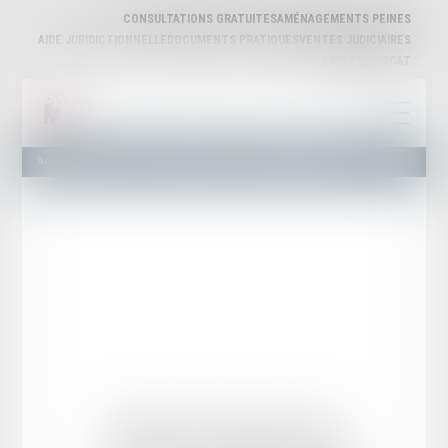
CONSULTATIONS GRATUITES
AMÉNAGEMENTS PEINES
AIDE JURIDICTIONNELLE
DOCUMENTS PRATIQUES
VENTES JUDICIAIRES
ESPACE AVOCAT
Annuaire des Avocats
Liste et Recherche
Maître Olivier ROQUAIN
Olivier
ROQUAIN