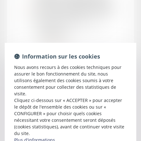
près la cour d'appel d'
AGEN
Membre du Conseil de l'Ordre
44 bis boulevard du Président Carnot
47000 AGEN
Tél :
05 53 68 34 00
contact@rmca.eu
Information sur les cookies
Nous avons recours à des cookies techniques pour
assurer le bon fonctionnement du site, nous
utilisons également des cookies soumis à votre
consentement pour collecter des statistiques de
visite.
Cliquez ci-dessous sur « ACCEPTER » pour accepter
le dépôt de l'ensemble des cookies ou sur «
CONFIGURER » pour choisir quels cookies
Spécialités
nécessitant votre consentement seront déposés
(cookies statistiques), avant de continuer votre visite
Droit commercial, des affaires et de la concurrence
du site.
Plus d'informations