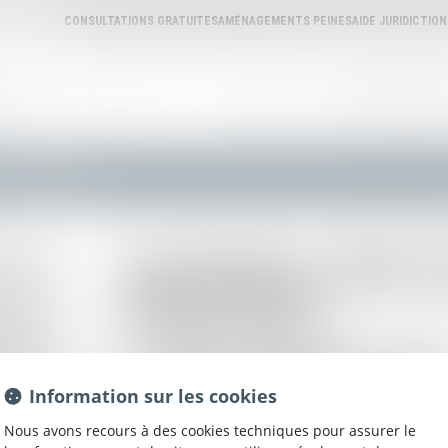
CONSULTATIONS GRATUITES
AMÉNAGEMENTS PEINES
AIDE JURIDICTIO
REAU
ANNUAIRE DES AVOCATS
L'AVOCAT
ANNONCES IMMOBILI
drine BICKART-MAGNES
Sandrine
BIC
MAGNES
près la cour d'appel d'
AGE
Information sur les cookies
Membre du Conseil de l'Ordre
Nous avons recours à des cookies techniques pour assurer le