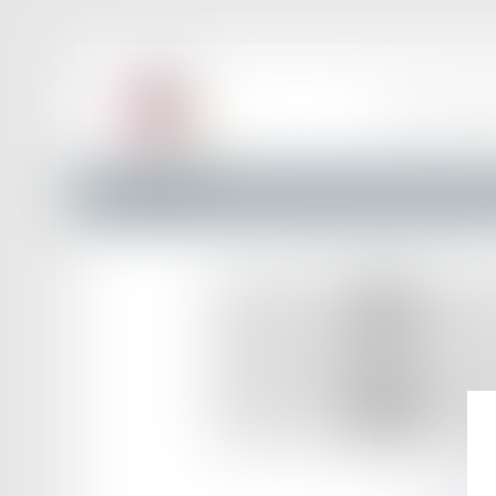
ACCUEIL
LE BAR
Annuaire des Avocats
Liste et Recherche
Maître San