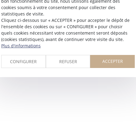
903 avenue Albert Camus
bon fonctionnement du site, nous utilisons également des
cookies soumis à votre consentement pour collecter des
47240 BON ENCONTRE
statistiques de visite.
Tél :
05 53 84 80 45
Cliquez ci-dessous sur « ACCEPTER » pour accepter le dépôt de
sandrinebickart@outlook.fr
l'ensemble des cookies ou sur « CONFIGURER » pour choisir
quels cookies nécessitant votre consentement seront déposés
(cookies statistiques), avant de continuer votre visite du site.
Plus d'informations
ACCEPTER
CONFIGURER
REFUSER