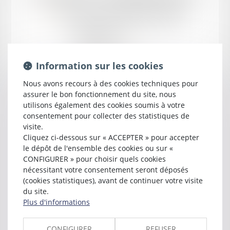
près la cour d'appel d'
AGEN
5 rue René Cassin
47000 AGEN
Tél :
05 53 47 42 30
sandrine.derisbourg@free.fr
Information sur les cookies
Nous avons recours à des cookies techniques pour
assurer le bon fonctionnement du site, nous
utilisons également des cookies soumis à votre
consentement pour collecter des statistiques de
visite.
Cliquez ci-dessous sur « ACCEPTER » pour accepter
le dépôt de l'ensemble des cookies ou sur «
CONFIGURER » pour choisir quels cookies
nécessitant votre consentement seront déposés
(cookies statistiques), avant de continuer votre visite
Cabinet
du site.
Plus d'informations
DERISBOURG - COULEAU
CONFIGURER
REFUSER