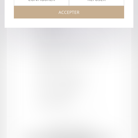
ACCEPTER
Barreau de AGEN
Type
:
Cabinet
Forme juridique
:
SCP
Département
:
47 - Lot et Garonne
Cour d'appel
:
AGEN
Adresse
:
5 rue René Cassin
CP / Ville
:
47000 AGEN
Tel :
05 53 47 42 30
Mentions légales
Plan du site