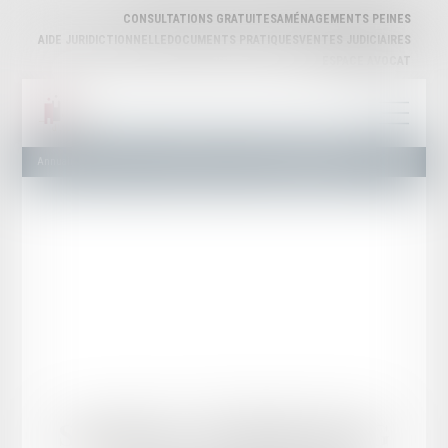
CONSULTATIONS GRATUITES
AMÉNAGEMENTS PEINES
AIDE JURIDICTIONNELLE
DOCUMENTS PRATIQUES
VENTES JUDICIAIRES
ESPACE AVOCAT
Annuaire des Avocats
Liste et Recherche
Maître Sandrine DERISBOURG
Sandrine
DERISBOURG