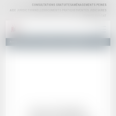
CONSULTATIONS GRATUITES
AMÉNAGEMENTS PEINES
AIDE JURIDICTIONNELLE
DOCUMENTS PRATIQUES
VENTES JUDICIAIRES
ESPACE AVOCAT
Annuaire des Avocats
Liste et Recherche
Maître Serge DAURIAC
Serge
DAURIAC