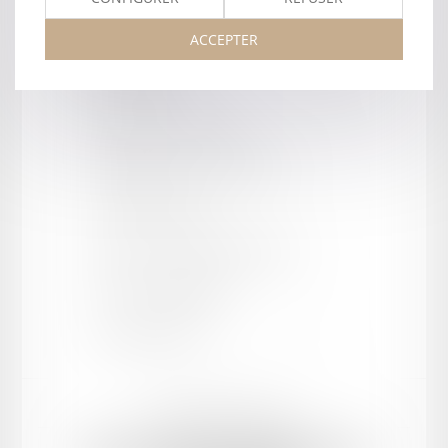
ACCEPTER
Barreau de AGEN
Type
:
Cabinet
Forme juridique
:
SELARL
Département
:
47 - Lot et Garonne
Cour d'appel
:
AGEN
Adresse
:
13 rue Bory Saint Vincent
CP / Ville
:
47000 AGEN
Tel :
05 53 77 65 65
Mentions légales
Plan du site