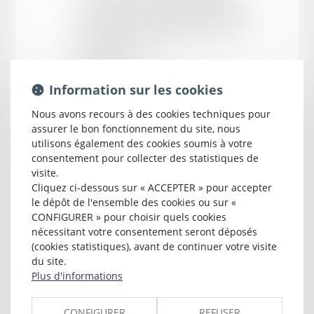
près la cour d'appel d'
AGEN
13 rue Bory Saint Vincent
47000 AGEN
Tél :
05 53 77 65 65
s.dauriac@dauriac-issagarre-avocats.com
Information sur les cookies
Nous avons recours à des cookies techniques pour
assurer le bon fonctionnement du site, nous
utilisons également des cookies soumis à votre
consentement pour collecter des statistiques de
visite.
Cliquez ci-dessous sur « ACCEPTER » pour accepter
le dépôt de l'ensemble des cookies ou sur «
CONFIGURER » pour choisir quels cookies
nécessitant votre consentement seront déposés
(cookies statistiques), avant de continuer votre visite
Cabinet
du site.
Plus d'informations
CABINET DAURIAC & ISSAGARRE
CONFIGURER
REFUSER