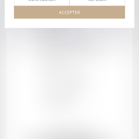
ACCEPTER
Barreau de AGEN
Type
:
Cabinet
Forme juridique
:
SELARL
Département
:
47 - Lot et Garonne
Cour d'appel
:
AGEN
Adresse
:
22 bis rue Molinier
CP / Ville
:
47000 AGEN
Tel :
05 53 95 90 80
Mentions légales
Plan du site