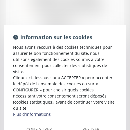
près la cour d'appel d'
AGEN
22 bis rue Molinier
47000 AGEN
Tél :
05 53 95 90 80
slagarde.avocat@orange.fr
Information sur les cookies
Nous avons recours à des cookies techniques pour
assurer le bon fonctionnement du site, nous
utilisons également des cookies soumis à votre
consentement pour collecter des statistiques de
visite.
Cliquez ci-dessous sur « ACCEPTER » pour accepter
le dépôt de l'ensemble des cookies ou sur «
CONFIGURER » pour choisir quels cookies
nécessitant votre consentement seront déposés
(cookies statistiques), avant de continuer votre visite
Cabinet
du site.
Plus d'informations
SOPHIE LAGARDE
CONFIGURER
REFUSER