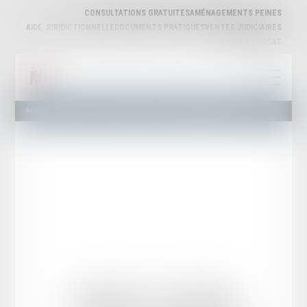
CONSULTATIONS GRATUITES
AMÉNAGEMENTS PEINES
AIDE JURIDICTIONNELLE
DOCUMENTS PRATIQUES
VENTES JUDICIAIRES
ESPACE AVOCAT
Annuaire des Avocats
Liste et Recherche
Maître Sophie LAGARDE
Sophie
LAGARDE