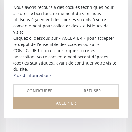
Nous avons recours à des cookies techniques pour
assurer le bon fonctionnement du site, nous
utilisons également des cookies soumis à votre
consentement pour collecter des statistiques de
visite.
Cliquez ci-dessous sur « ACCEPTER » pour accepter
le dépôt de l'ensemble des cookies ou sur «
CONFIGURER » pour choisir quels cookies
Vanessa
LE GUYADER
nécessitant votre consentement seront déposés
(cookies statistiques), avant de continuer votre visite
près la cour d'appel d'
AGEN
du site.
Plus d'informations
Membre du Conseil de l'Ordre
50 boulevard du Président Carnot
47000 AGEN
CONFIGURER
REFUSER
Tél :
06 88 55 61 56
vanessa.leguyader@avocat.fr
ACCEPTER